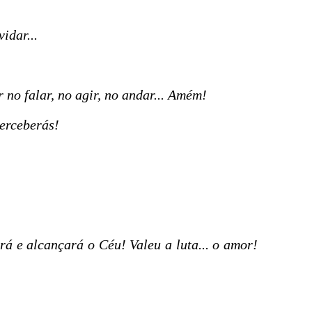
idar...
 no falar, no agir, no andar... Amém!
perceberás!
ará e alcançará o Céu! Valeu a luta... o amor!