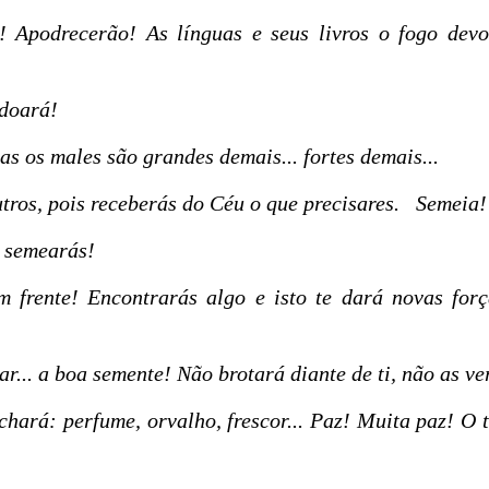
! Apodrecerão! As línguas e seus livros o fogo dev
rdoará!
s os males são grandes demais... fortes demais...
utros, pois receberás do Céu o que precisares. Semeia!
ó semearás!
m frente! Encontrarás algo e isto te dará novas forç
ear... a boa semente! Não brotará diante de ti, não as ve
ochará: perfume, orvalho, frescor... Paz! Muita paz! O 