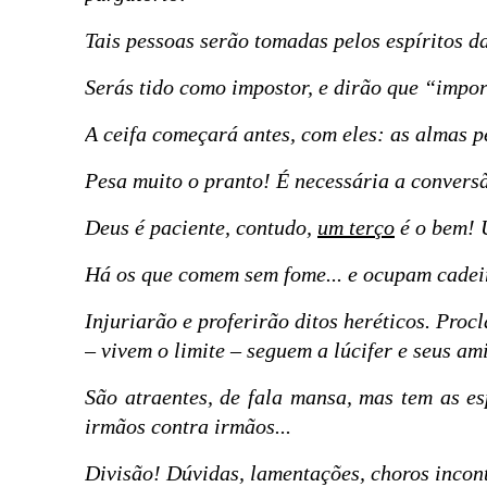
Tais pessoas serão tomadas pelos espíritos da
Serás tido como impostor, e dirão que “import
A ceifa começará antes, com eles: as almas p
Pesa muito o pranto! É necessária a conversã
Deus é paciente, contudo,
um terço
é o bem! 
Há os que comem sem fome... e ocupam cadeir
Injuriarão e proferirão ditos heréticos. Pro
– vivem o limite – seguem a lúcifer e seus a
São atraentes, de fala mansa, mas tem as e
irmãos contra irmãos...
Divisão! Dúvidas, lamentações, choros incont