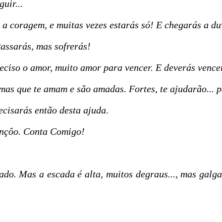
uir...
, a coragem, e muitas vezes estarás só! E chegarás a duv
assarás, mas sofrerás!
reciso o amor, muito amor para vencer. E deverás vencer
mas que te amam e são amadas. Fortes, te ajudarão... 
recisarás então desta ajuda.
ençôo. Conta Comigo!
dado. Mas a escada é alta, muitos degraus..., mas galg