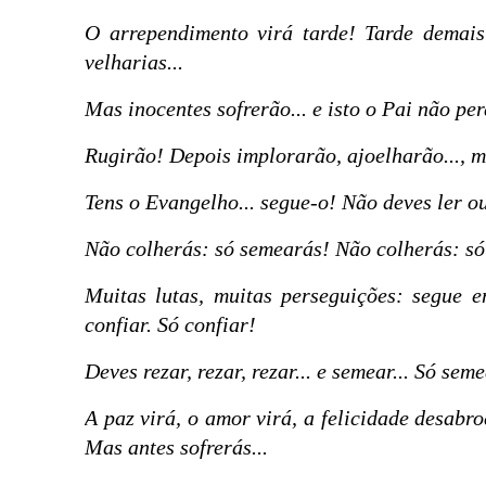
O arrependimento virá tarde! Tarde demais
velharias...
Mas inocentes sofrerão... e isto o Pai não pe
Rugirão! Depois implorarão, ajoelharão..., ma
Tens o Evangelho... segue-o! Não deves ler o
Não colherás: só semearás! Não colherás: s
Muitas lutas, muitas perseguições: segue e
confiar. Só confiar!
Deves rezar, rezar, rezar... e semear... Só sem
A paz virá, o amor virá, a felicidade desabr
Mas antes sofrerás...