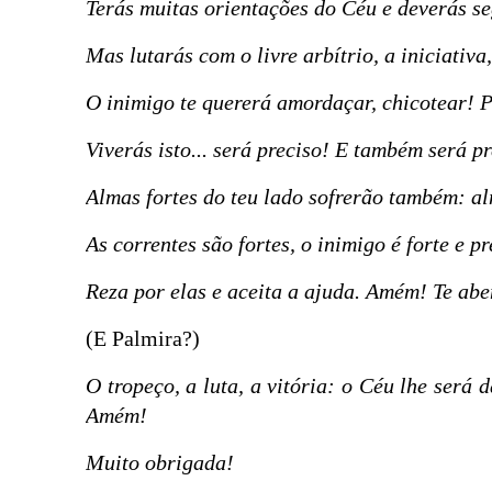
Terás muitas orientações do Céu e deverás seg
Mas lutarás com o livre arbítrio, a iniciativa
O inimigo te quererá amordaçar, chicotear! P
Viverás isto... será preciso! E também será p
Almas fortes do teu lado sofrerão também: al
As correntes são fortes, o inimigo é forte e p
Reza por elas e aceita a ajuda. Amém! Te ab
(E Palmira?)
O tropeço, a luta, a vitória: o Céu lhe será 
Amém!
Muito obrigada!