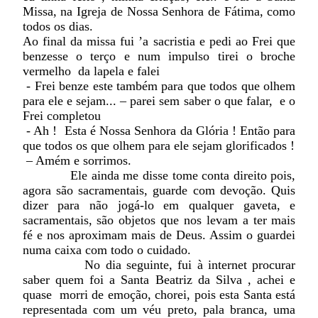
Missa, na Igreja de Nossa Senhora de Fátima, como
todos os dias.
Ao final da missa fui ’a sacristia e pedi ao Frei que
benzesse o terço e num impulso tirei o broche
vermelho da lapela e falei
- Frei benze este também para que todos que olhem
para ele e sejam... – parei sem saber o que falar, e o
Frei completou
- Ah ! Esta é Nossa Senhora da Glória ! Então para
que todos os que olhem para ele sejam glorificados !
– Amém e sorrimos.
Ele ainda me disse tome conta direito pois,
agora são sacramentais, guarde com devoção. Quis
dizer para não jogá-lo em qualquer gaveta, e
sacramentais, são objetos que nos levam a ter mais
fé e nos aproximam mais de Deus. Assim o guardei
numa caixa com todo o cuidado.
No dia seguinte, fui à internet procurar
saber quem foi a Santa Beatriz da Silva , achei e
quase morri de emoção, chorei, pois esta Santa está
representada com um véu preto, pala branca, uma