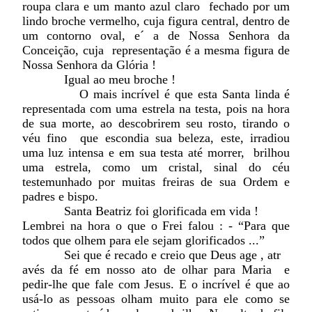
roupa clara e um manto azul claro fechado por um
lindo broche vermelho, cuja figura central, dentro de
um contorno oval, e´ a de Nossa Senhora da
Conceição, cuja representação é a mesma figura de
Nossa Senhora da Glória !
Igual ao meu broche !
O mais incrível é que esta Santa linda é
representada com uma estrela na testa, pois na hora
de sua morte, ao descobrirem seu rosto, tirando o
véu fino que escondia sua beleza, este, irradiou
uma luz intensa e em sua testa até morrer, brilhou
uma estrela, como um cristal, sinal do céu
testemunhado por muitas freiras de sua Ordem e
padres e bispo.
Santa Beatriz foi glorificada em vida !
Lembrei na hora o que o Frei falou : - “Para que
todos que olhem para ele sejam glorificados ...”
Sei que é recado e creio que Deus age , atr
avés da fé em nosso ato de olhar para Maria e
pedir-lhe que fale com Jesus. E o incrível é que ao
usá-lo as pessoas olham muito para ele como se