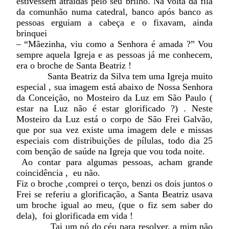
estivessem atraídas pelo seu brilho. Na volta da fila
da comunhão numa catedral, banco após banco as
pessoas erguiam a cabeça e o fixavam, ainda
brinquei
– “Mãezinha, viu como a Senhora é amada ?” Vou
sempre aquela Igreja e as pessoas já me conhecem,
era o broche de Santa Beatriz !
Santa Beatriz da Silva tem uma Igreja muito
especial , sua imagem está abaixo de Nossa Senhora
da Conceição, no Mosteiro da Luz em São Paulo (
estar na Luz não é estar glorificado ?) . Neste
Mosteiro da Luz está o corpo de São Frei Galvão,
que por sua vez existe uma imagem dele e missas
especiais com distribuições de pílulas, todo dia 25
com benção de saúde na Igreja que vou toda noite.
Ao contar para algumas pessoas, acham grande
coincidência , eu não.
Fiz o broche ,comprei o terço, benzi os dois juntos o
Frei se referiu a glorificação, a Santa Beatriz usava
um broche igual ao meu, (que o fiz sem saber do
dela), foi glorificada em vida !
Tai um nó do céu para resolver, a mim não