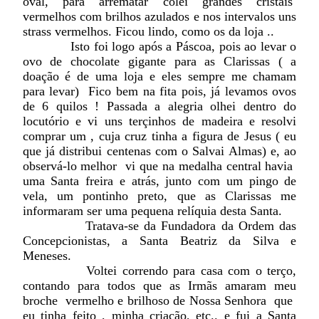
oval, para arrematar colei grandes cristais
vermelhos com brilhos azulados e nos intervalos uns
strass vermelhos. Ficou lindo, como os da loja ..
Isto foi logo após a Páscoa, pois ao levar o
ovo de chocolate gigante para as Clarissas ( a
doação é de uma loja e eles sempre me chamam
para levar) Fico bem na fita pois, já levamos ovos
de 6 quilos ! Passada a alegria olhei dentro do
locutório e vi uns terçinhos de madeira e resolvi
comprar um , cuja cruz tinha a figura de Jesus ( eu
que já distribui centenas com o Salvai Almas) e, ao
observá-lo melhor vi que na medalha central havia
uma Santa freira e atrás, junto com um pingo de
vela, um pontinho preto, que as Clarissas me
informaram ser uma pequena relíquia desta Santa.
Tratava-se da Fundadora da Ordem das
Concepcionistas, a Santa Beatriz da Silva e
Meneses.
Voltei correndo para casa com o terço,
contando para todos que as Irmãs amaram meu
broche vermelho e brilhoso de Nossa Senhora que
eu tinha feito , minha criação, etc.. e fui a Santa